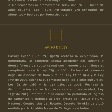
✔︎ Acomodación en Cama de Playa ni toallas
✔︎ No ofrecemos ni promovemos: Televisión, WIFI, Ducha de
agua caliente, Spa, Tours, Actividades y/o consumos de
alimentos y bebidas por fuera del hotel
AVISO DE LEY
Luxury Beach Club RNT 95279 rechaza la explotación, la
pornografía, el comercio sexual alrededor del turismo y
demás formas de abuso sexual con menores y contribuye al
cumplimiento de la Ley 679 de 2001. Rechaza el comercio
ilegal de especies de flora y fauna, Ley 17 de 1981 y la Ley
1333 de 2009. Rechaza el comercio ilegal de bienes culturales,
Ley 63 de 1986 y la Ley 1185 de 2008. Rechaza la
discriminación contra las personas con discapacidad, Ley
1752 de 2015. Informa que se encuentra prohibido el ingreso
de Alimentos y Bebidas al área protegida Parque Natural
Nacional Corales Islas del Rosario, Decreto No 0885 de 2.016
emitido por la Alcaldía Mayor de Cartagena de Indias.