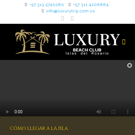
+57 313 5740280
+57 311 4206884
info@luxurytrip.com.co
CÓMO LLEGAR A LA ISLA