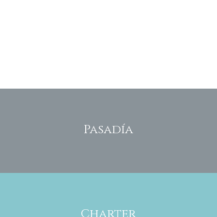
único protagonista. Ofrecemos servicios y productos de
alta calidad para turistas nacionales y extranjeros,
seguros de su capacidad de gestión y excelente
desempeño de nuestro talento humano competente
que se destaca por su respeto y entusiasmo. LUXURY
Beach Club, Islas del Rosario, Cartagena, Colombia.
Pasadía
Charter