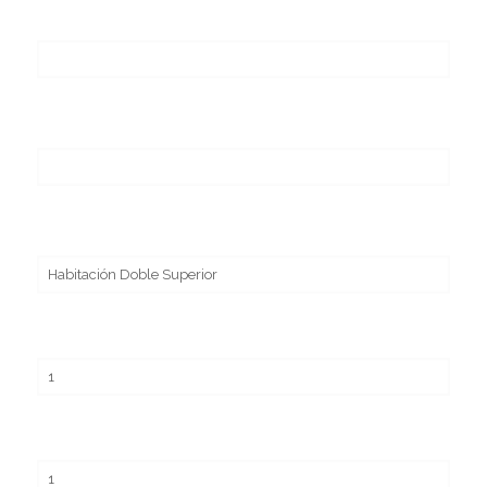
Fecha Llegada
Fecha Salida
Tipo de Habitación
Adultos
Niños