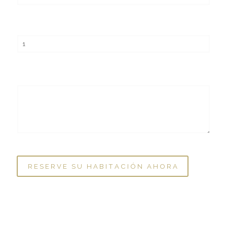
No. de Habitaciones
MENSAJE
Nuestro equipo espera su reserva para ofrecerle las
mejores experiencias donde la naturaleza es nuestro