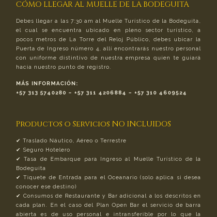
CÓMO LLEGAR AL MUELLE DE LA BODEGUITA
Debes llegar a las 7:30 am al Muelle Turístico de la Bodeguita,
el cual se encuentra ubicado en pleno sector turístico, a
pocos metros de La Torre del Reloj Público, debes ubicar la
Puerta de Ingreso número 4, allí encontrarás nuestro personal
con uniforme distintivo de nuestra empresa quien te guiará
hacia nuestro punto de registro.
MÁS INFORMACIÓN:
+57 313 5740280 – +57 311 4206884 – +57 310 4609524
Productos o Servicios NO INCLUIDOS
✔︎ Traslado Náutico, Aéreo o Terrestre
✔︎ Seguro Hotelero
✔︎ Tasa de Embarque para Ingreso al Muelle Turístico de la
Bodeguita
✔︎ Tiquete de Entrada para el Oceanario (solo aplica si desea
conocer ese destino)
✔︎ Consumos de Restaurante y Bar adicional a los descritos en
cada plan. En el caso del Plan Open Bar el servicio de barra
abierta es de uso personal e intransferible por lo que la